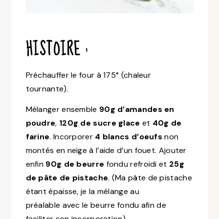
HISTOIRE :
Préchauffer le four à 175° (chaleur
tournante).
Mélanger ensemble
90g d’amandes en
poudre
,
120g de sucre glace
et
40g de
farine
. Incorporer
4 blancs d’oeufs
non
montés en neige à l’aide d’un fouet. Ajouter
enfin
90g de beurre
fondu refroidi et
25g
de pâte de pistache
. (Ma pâte de pistache
étant épaisse, je la mélange au
préalable avec le beurre fondu afin de
faciliter son incorporation).